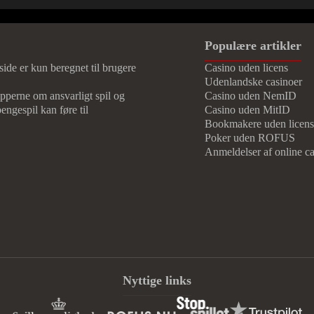
Populære artikler
de er kun beregnet til brugere
Casino uden licens
Udenlandske casinoer
cipperne om ansvarligt spil og
Casino uden NemID
engespil kan føre til
Casino uden MitID
Bookmakere uden licens
Poker uden ROFUS
Anmeldelser af online ca
Nyttige links