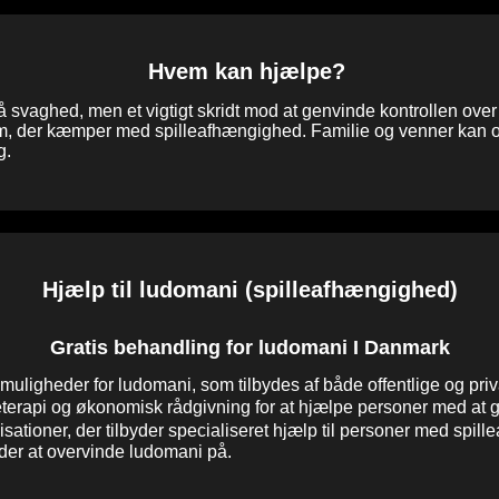
Hvem kan hjælpe?
 svaghed, men et vigtigt skridt mod at genvinde kontrollen over
der kæmper med spilleafhængighed. Familie og venner kan også s
g.
Hjælp til ludomani (spilleafhængighed)
Gratis behandling for ludomani I Danmark
muligheder for ludomani, som tilbydes af både offentlige og priv
eterapi og økonomisk rådgivning for at hjælpe personer med at g
sationer, der tilbyder specialiseret hjælp til personer med spil
der at overvinde ludomani på.