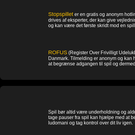
Stopspillet
er en gratis og anonym hotli
drives af eksperter, der kan give vejled
og kan være det første skridt mod en spille
ROFUS
(Register Over Frivilligt Udelukk
Danmark. Tilmelding er anonym og kan hjæ
at begrænse adgangen til spil og dermed 
Spil bør altid være underholdning og ald
tage pauser fra spil kan hjælpe med at 
ludomani og tag kontrol over dit liv igen.