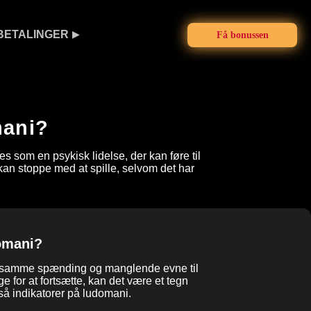
BETALINGER
Få bonussen
mani?
s som en psykisk lidelse, der kan føre til
an stoppe med at spille, selvom det har
domani?
nå samme spænding og manglende evne til
e for at fortsætte, kan det være et tegn
gså indikatorer på ludomani.