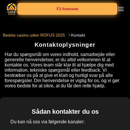
Få bonussen
Bedste casino uden ROFUS 2025
Kontakt
Kontaktoplysninger
Har du spørgsmål om vores indhold, samarbejde eller
generelle henvendelser, er du altid velkommen til at
kontakte os. Vores team står klar til at hjælpe dig med
information, tekniske spørgsmål eller feedback. Vi
bestræber os på at give et klart og hurtigt svar på alle
forespørgsler. Din henvendelse er vigtig for os, og vi gør
vores bedste for at sikre, at du får den rette hjælp.
Sådan kontakter du os
Du kan nå oss via følgende kanaler: