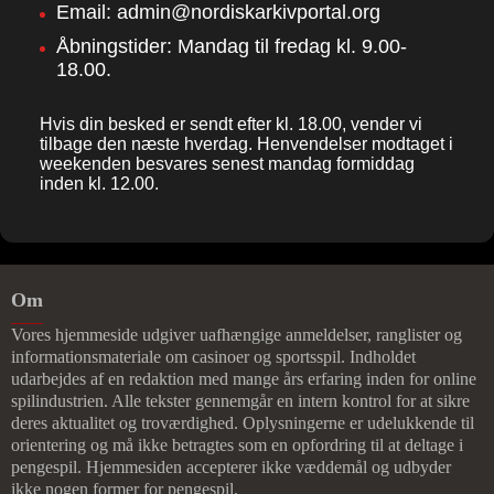
Email:
admin@nordiskarkivportal.org
Åbningstider: Mandag til fredag kl. 9.00-
18.00.
Hvis din besked er sendt efter kl. 18.00, vender vi
tilbage den næste hverdag. Henvendelser modtaget i
weekenden besvares senest mandag formiddag
inden kl. 12.00.
Om
Vores hjemmeside udgiver uafhængige anmeldelser, ranglister og
informationsmateriale om casinoer og sportsspil. Indholdet
udarbejdes af en redaktion med mange års erfaring inden for online
spilindustrien. Alle tekster gennemgår en intern kontrol for at sikre
deres aktualitet og troværdighed. Oplysningerne er udelukkende til
orientering og må ikke betragtes som en opfordring til at deltage i
pengespil. Hjemmesiden accepterer ikke væddemål og udbyder
ikke nogen former for pengespil.